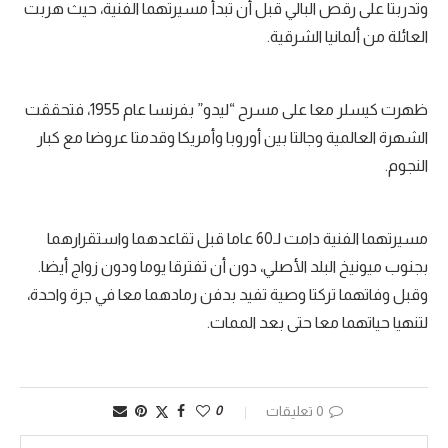
وتدربتا على رقص البالي قبل أن تبدأ مسيرتهما الفنية، حيث هربت
العائلة من ألمانيا الشرقية.
ظهرت كيسلر معا على مسرح “ليدو” بفرنسا عام 1955، فتحققت
الشهرة العالمية وجالتا بين أوروبا وأمريكا وقدمتا عروضا مع كبار
النجوم.
مسيرتهما الفنية دامت لـ60 عاما قبل تقاعدهما واستقرارهما
بجنوب ميونيخ البلد الأصلي، دون أن تفترقا يوما ودون زواج أيضا.
وقبل وفاتهما تركتا وصية تفيد بدفن رمادهما معا في جرة واحدة،
لتنهيا حياتهما معا حتى بعد الممات.
0 تعليقات
0