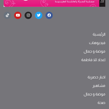
الرئيسية
فيديوهات
موضة ‫و‬ ‫‬‫جمال‬
اعداد للا فاطمة
اخبار حصرية
مشاهير
موضة ‫و‬ ‫‬‫جمال‬
صحة