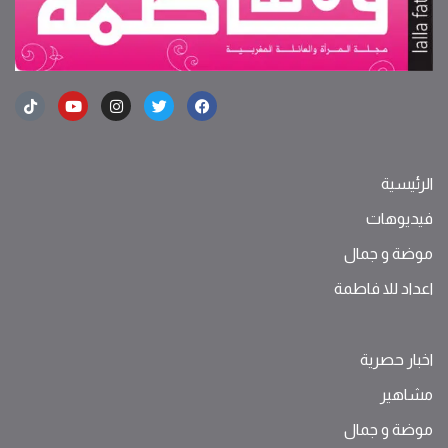
الرئيسية
فيديوهات
موضة ‫و‬ ‫‬‫جمال‬
اعداد للا فاطمة
اخبار حصرية
مشاهير
موضة ‫و‬ ‫‬‫جمال‬