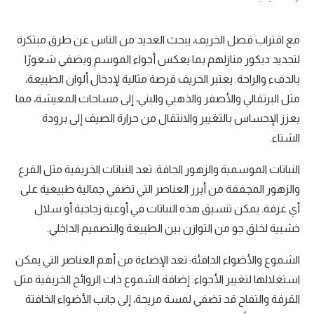
مع اقتراب فصل الخريف، يبحث العديد من الناس عن طرق مبتكرة
لتجديد ديكور منازلهم بما يعكس أجواء الموسم ويضفي شعورًا
بالدفء والراحة. يعتبر الخريف فرصة مثالية لإدخال ألوان الطبيعة،
مثل البرتقالي والأصفر والذهبي والبني، إلى مساحات المعيشة، مما
يعزز الإحساس بالتغيير والانتقال من حرارة الصيف إلى برودة
الشتاء.
النباتات الموسمية والزهور الجافة: تعد النباتات الخريفية مثل القرع
والزهور المجففة من أبرز العناصر التي تضفي جمالية طبيعية على
أي غرفة. يمكن تنسيق هذه النباتات في أوعية زجاجية أو سلال
خشبية لخلق جو من التوازن بين الطبيعة والتصميم الداخلي.
الشموع والأضواء الدافئة: تعد الإضاءة من أهم العناصر التي يمكن
استغلالها لتغيير الأجواء. إضافة الشموع ذات الروائح الخريفية مثل
القرفة والتفاح قد تضفي لمسة مريحة، إلى جانب الأضواء الخافتة