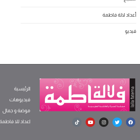
أعداد لالة فاطمة
فيديو
الرئيسية
فيديوهات
موضة ‫و‬ ‫‬‫جمال‬
اعداد للا فاطمة