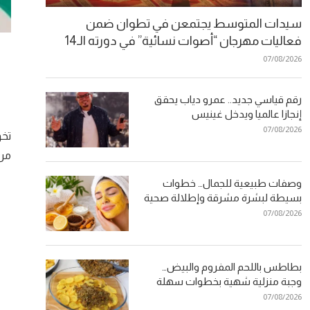
سيدات المتوسط يجتمعن في تطوان ضمن
فعاليات مهرجان “أصوات نسائية” في دورته الـ14
07/08/2026
رقم قياسي جديد.. عمرو دياب يحقق
إنجازا عالميا ويدخل غينيس
07/08/2026
تخو
من 
وصفات طبيعية للجمال… خطوات
بسيطة لبشرة مشرقة وإطلالة صحية
07/08/2026
بطاطس باللحم المفروم والبيض…
وجبة منزلية شهية بخطوات سهلة
07/08/2026