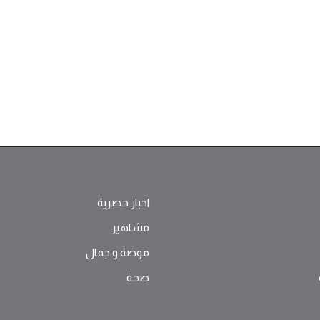
اخبار حصرية
مشاهير
موضة ‫و‬ ‫‬‫جمال‬
صحة