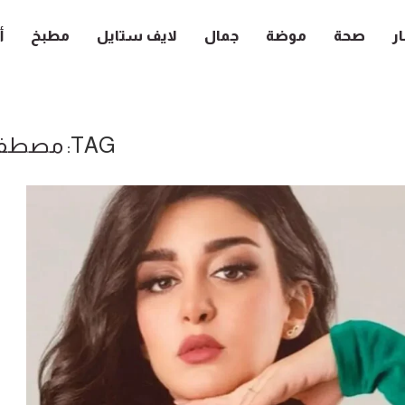
ار
صحة
موضة
جمال
لايف ستايل
مطبخ
أ
TAG:
مصطفى