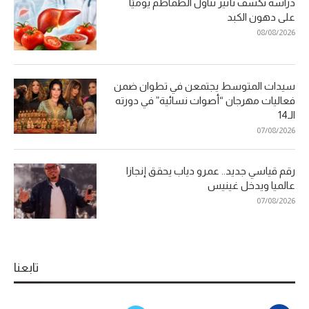
دراسة تكشف تأثير تناول الطماطم يوميًا
على دهون الكبد
08/08/2026
سيدات المتوسط يجتمعن في تطوان ضمن
فعاليات مهرجان “أصوات نسائية” في دورته
الـ14
07/08/2026
رقم قياسي جديد.. عمرو دياب يحقق إنجازا
عالميا ويدخل غينيس
07/08/2026
تابعنا