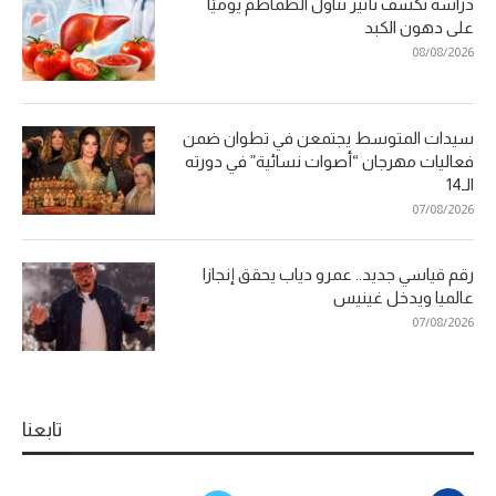
دراسة تكشف تأثير تناول الطماطم يوميًا
على دهون الكبد
08/08/2026
سيدات المتوسط يجتمعن في تطوان ضمن
فعاليات مهرجان “أصوات نسائية” في دورته
الـ14
07/08/2026
رقم قياسي جديد.. عمرو دياب يحقق إنجازا
عالميا ويدخل غينيس
07/08/2026
تابعنا