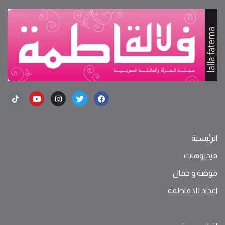
الرئيسية
فيديوهات
موضة ‫و‬ ‫‬‫جمال‬
اعداد للا فاطمة