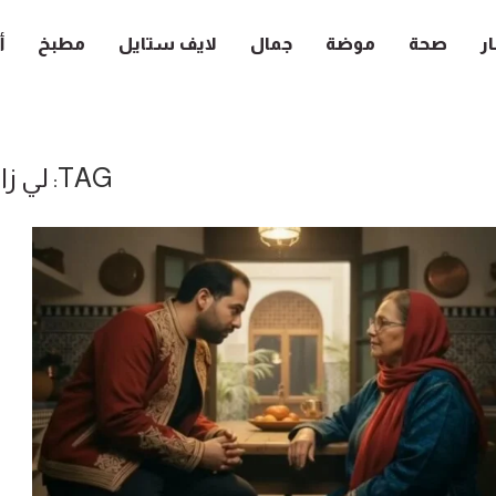
ار
صحة
موضة
جمال
لايف ستايل
مطبخ
أ
TAG:
لي زا