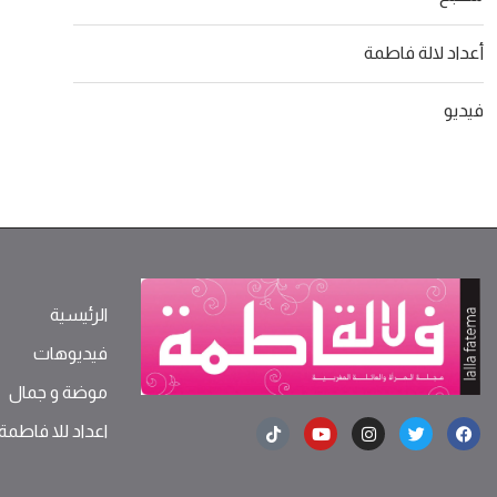
أعداد لالة فاطمة
فيديو
الرئيسية
فيديوهات
موضة ‫و‬ ‫‬‫جمال‬
اعداد للا فاطمة