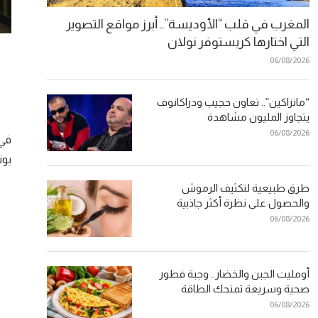
المغرب في قلب “الأوديسة”.. أبرز مواقع التصوير
التي اختارها كريستوفر نولان
06/08/2026
“مانزاكين”.. تعاون حجيب ودراكانوف
يتجاوز المليون مشاهدة
06/08/2026
في 
يوت
طرق طبيعية لتكثيف الرموش
والحصول على نظرة أكثر جاذبية
06/08/2026
أومليت الجبن والخضار.. وجبة فطور
صحية وسريعة تمنحك الطاقة
06/08/2026