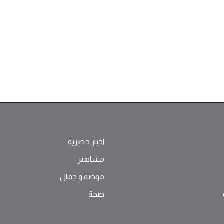
اخبار حصرية
مشاهير
موضة ‫و‬ ‫‬‫جمال‬
صحة