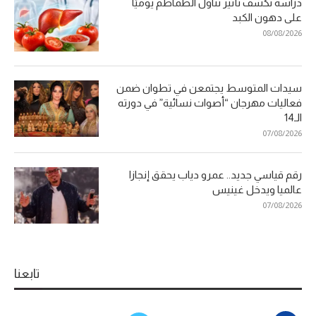
دراسة تكشف تأثير تناول الطماطم يوميًا
على دهون الكبد
08/08/2026
سيدات المتوسط يجتمعن في تطوان ضمن
فعاليات مهرجان “أصوات نسائية” في دورته
الـ14
07/08/2026
رقم قياسي جديد.. عمرو دياب يحقق إنجازا
عالميا ويدخل غينيس
07/08/2026
تابعنا