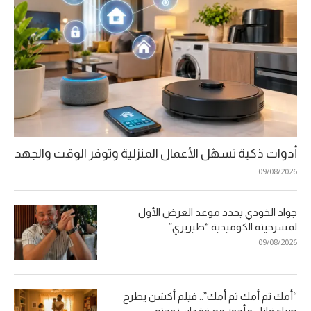
أدوات ذكية تسهّل الأعمال المنزلية وتوفر الوقت والجهد
09/08/2026
جواد الخودي يحدد موعد العرض الأول
لمسرحيته الكوميدية “طيريري”
09/08/2026
“أمك ثم أمك ثم أمك”.. فيلم أكشن يطرح
صراع قاتل مأجور مع فقدان زوجته