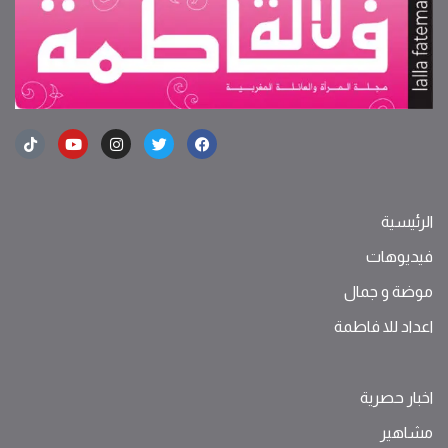
الرئيسية
فيديوهات
موضة ‫و‬ ‫‬‫جمال‬
اعداد للا فاطمة
اخبار حصرية
مشاهير