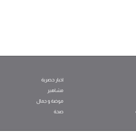
اخبار حصرية
مشاهير
موضة ‫و‬ ‫‬‫جمال‬
صحة