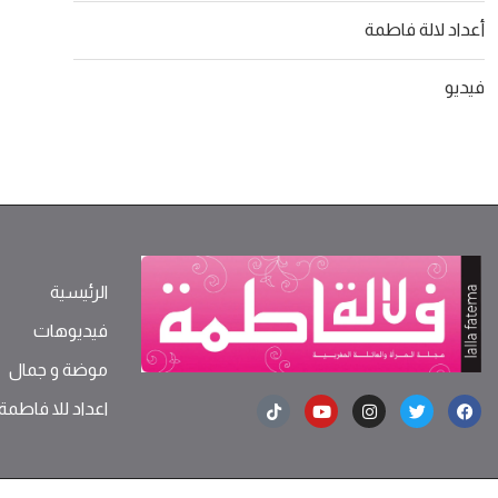
أعداد لالة فاطمة
فيديو
الرئيسية
فيديوهات
موضة ‫و‬ ‫‬‫جمال‬
اعداد للا فاطمة