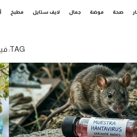
ار
صحة
موضة
جمال
لايف ستايل
مطبخ
أ
TAG:
في