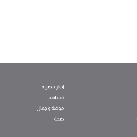
اخبار حصرية
مشاهير
موضة ‫و‬ ‫‬‫جمال‬
صحة