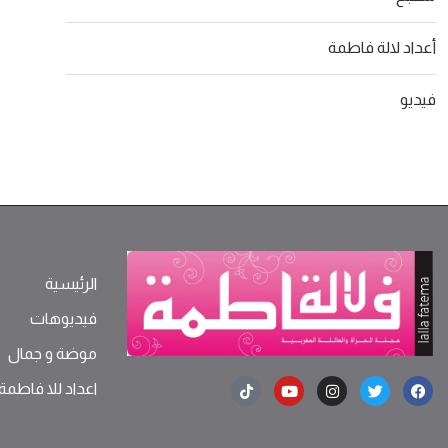
أعداد لالة فاطمة
فيديو
الرئيسية
فيديوهات
موضة ‫و‬ ‫‬‫جمال‬
اعداد للا فاطمة