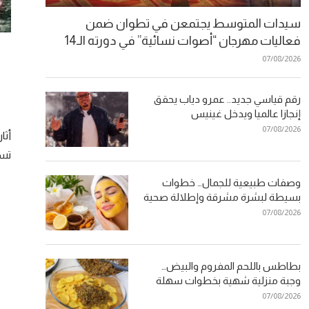
سيدات المتوسط يجتمعن في تطوان ضمن
فعاليات مهرجان “أصوات نسائية” في دورته الـ14
07/08/2026
رقم قياسي جديد.. عمرو دياب يحقق
إنجازا عالميا ويدخل غينيس
07/08/2026
أثا
تسج
وصفات طبيعية للجمال… خطوات
بسيطة لبشرة مشرقة وإطلالة صحية
07/08/2026
بطاطس باللحم المفروم والبيض…
وجبة منزلية شهية بخطوات سهلة
07/08/2026