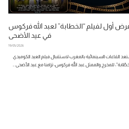
رض أول لفيلم “الخطابة” لعبد الله فركوس
في عيد الأضحى
19/05/2026
عد القاعات السينمائية بالمغرب لاستقبال فيلم العيد الكوميدي
خطّابة”، للمخرج والممثل عبد الله فركوس، تزامنا مع عيد الأضحى …