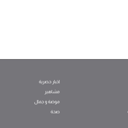
اخبار حصرية
مشاهير
موضة ‫و‬ ‫‬‫جمال‬
صحة