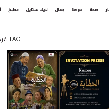
ار
صحة
موضة
جمال
لايف ستايل
مطبخ
أ
TAG:
فر