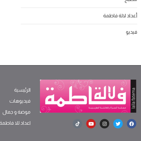
أعداد لالة فاطمة
فيديو
الرئيسية
فيديوهات
موضة ‫و‬ ‫‬‫جمال‬
اعداد للا فاطمة