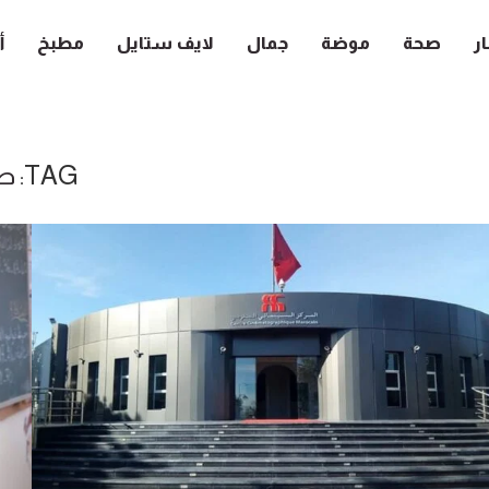
ار
صحة
موضة
جمال
لايف ستايل
مطبخ
أ
TAG:
ط