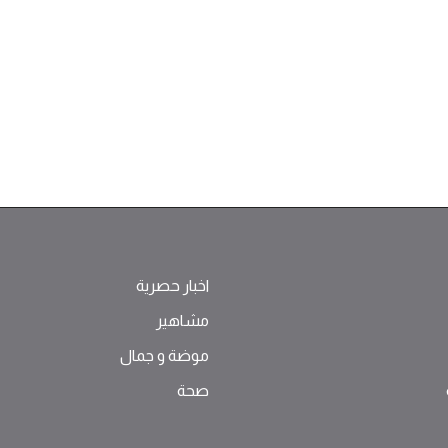
اخبار حصرية
مشاهير
موضة ‫و‬ ‫‬‫جمال‬
صحة