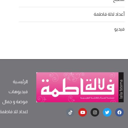
أعداد لالة فاطمة
فيديو
الرئيسية
فيديوهات
موضة ‫و‬ ‫‬‫جمال‬
اعداد للا فاطمة