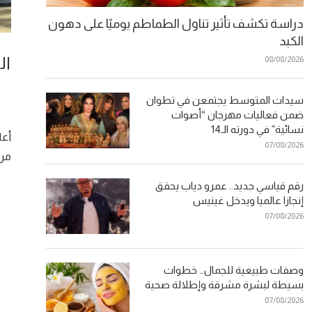
دراسة تكشف تأثير تناول الطماطم يوميًا على دهون
الكبد
ال
08/08/2026
سيدات المتوسط يجتمعن في تطوان
ضمن فعاليات مهرجان “أصوات
نسائية” في دورته الـ14
أعل
07/08/2026
من 
رقم قياسي جديد.. عمرو دياب يحقق
إنجازا عالميا ويدخل غينيس
07/08/2026
وصفات طبيعية للجمال… خطوات
بسيطة لبشرة مشرقة وإطلالة صحية
07/08/2026