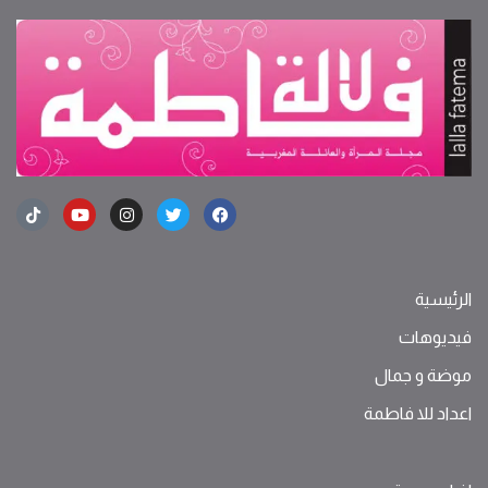
الرئيسية
فيديوهات
موضة ‫و‬ ‫‬‫جمال‬
اعداد للا فاطمة