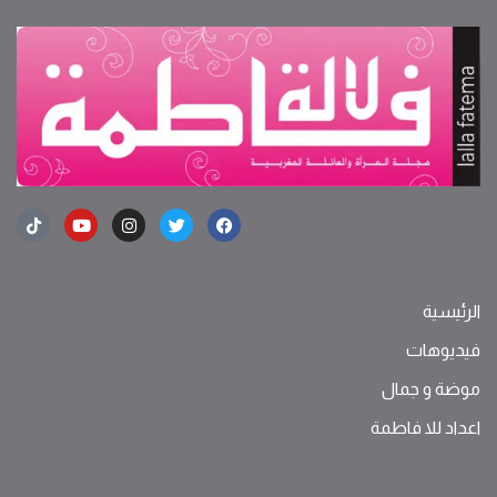
الرئيسية
فيديوهات
موضة ‫و‬ ‫‬‫جمال‬
اعداد للا فاطمة