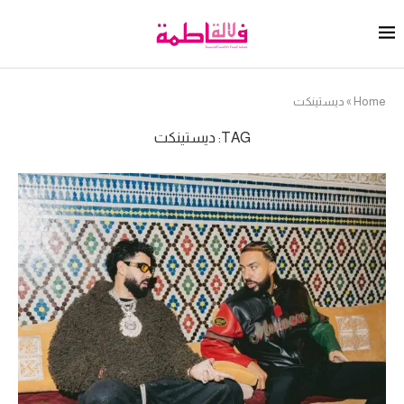
Home
»
ديستينكت
TAG:
ديستينكت