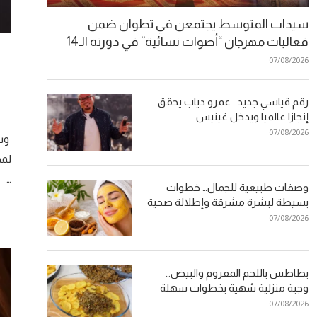
سيدات المتوسط يجتمعن في تطوان ضمن
فعاليات مهرجان “أصوات نسائية” في دورته الـ14
07/08/2026
رقم قياسي جديد.. عمرو دياب يحقق
إنجازا عالميا ويدخل غينيس
07/08/2026
وسط
لمخ
…
وصفات طبيعية للجمال… خطوات
بسيطة لبشرة مشرقة وإطلالة صحية
07/08/2026
بطاطس باللحم المفروم والبيض…
وجبة منزلية شهية بخطوات سهلة
07/08/2026