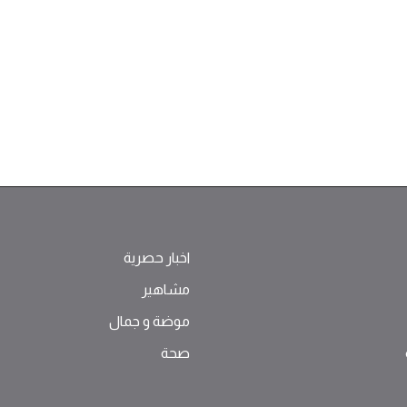
اخبار حصرية
مشاهير
موضة ‫و‬ ‫‬‫جمال‬
صحة