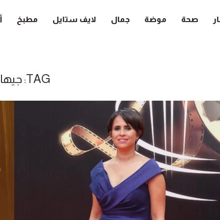
ار
صحة
موضة
جمال
لايف ستايل
مطبخ
أ
TAG:
جيهان