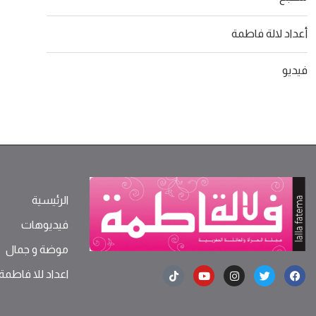
أعداد لالة فاطمة
فيديو
الرئيسية
فيديوهات
موضة ‫و‬ ‫‬‫جمال‬
اعداد للا فاطمة