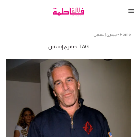
Home
»
جيفري إبستين
TAG:
جيفري إبستين