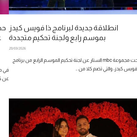
انطلاقة جديدة لبرنامج ذا فويس كيدز
حص
بموسم رابع ولجنة تحكيم متجددة
ع
28/03/2026
أزاحت مجموعة mbc الستار عن لجنة تحكيم الموسم الرابع من برنامج
فويس كيدز، والتي تضم كلا من …
في ح
عن ك