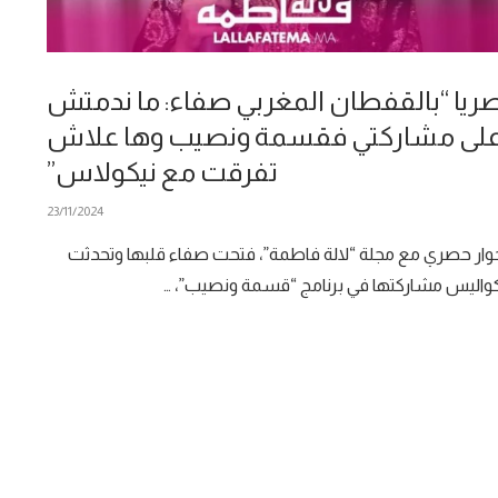
ريا “بالقفطان المغربي صفاء: ما ندمتش
لى مشاركتي فقسمة ونصيب وها علاش
تفرقت مع نيكولاس”
23/11/2024
وار حصري مع مجلة “لالة فاطمة”، فتحت صفاء قلبها وتحدثت
واليس مشاركتها في برنامج “قسمة ونصيب”، …