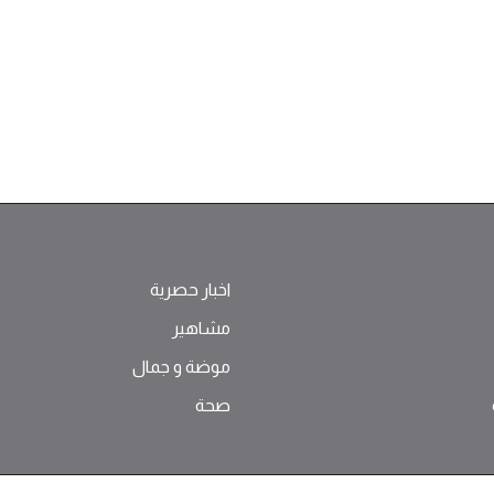
اخبار حصرية
مشاهير
موضة ‫و‬ ‫‬‫جمال‬
صحة