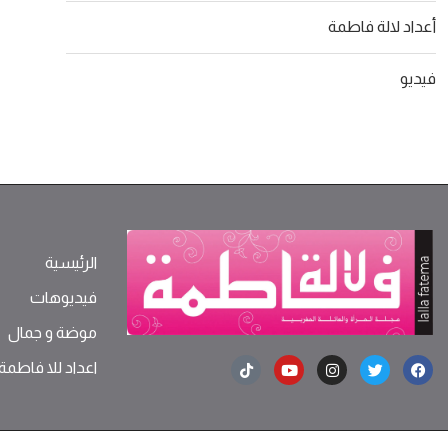
أعداد لالة فاطمة
فيديو
الرئيسية
فيديوهات
موضة ‫و‬ ‫‬‫جمال‬
اعداد للا فاطمة