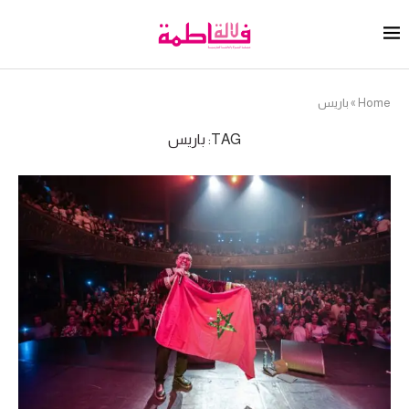
Home
»
باريس
TAG:
باريس