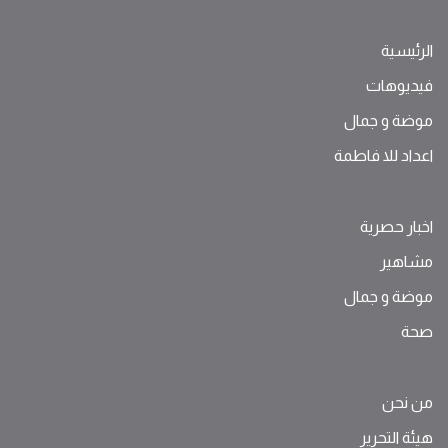
الرئيسية
فيديوهات
موضة ‫و‬ ‫‬‫جمال‬
اعداد للا فاطمة
اخبار حصرية
مشاهير
موضة ‫و‬ ‫‬‫جمال‬
صحة
من نحن
هيئة التحرير