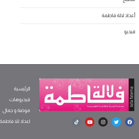
أعداد لالة فاطمة
فيديو
الرئيسية
فيديوهات
موضة ‫و‬ ‫‬‫جمال‬
اعداد للا فاطمة