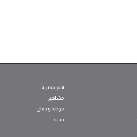
اخبار حصرية
مشاهير
موضة ‫و‬ ‫‬‫جمال‬
صحة