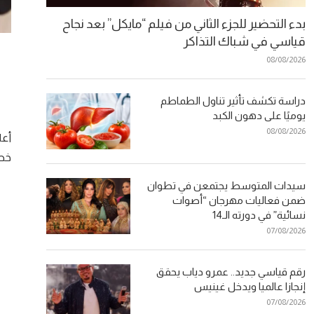
بدء التحضير للجزء الثاني من فيلم “مايكل” بعد نجاح
قياسي في شباك التذاكر
08/08/2026
دراسة تكشف تأثير تناول الطماطم
يوميًا على دهون الكبد
08/08/2026
أعل
خطو
سيدات المتوسط يجتمعن في تطوان
ضمن فعاليات مهرجان “أصوات
نسائية” في دورته الـ14
07/08/2026
رقم قياسي جديد.. عمرو دياب يحقق
إنجازا عالميا ويدخل غينيس
07/08/2026