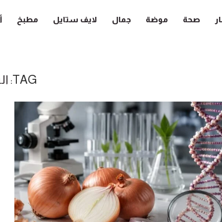
ار
صحة
موضة
جمال
لايف ستايل
مطبخ
أ
TAG:
ال