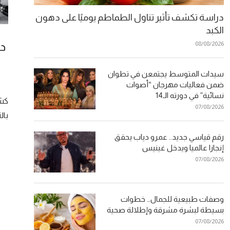
دراسة تكشف تأثير تناول الطماطم يوميًا على دهون
الكبد
د
08/08/2026
سيدات المتوسط يجتمعن في تطوان
ضمن فعاليات مهرجان “أصوات
نسائية” في دورته الـ14
كشف
07/08/2026
بال
رقم قياسي جديد.. عمرو دياب يحقق
إنجازا عالميا ويدخل غينيس
07/08/2026
وصفات طبيعية للجمال… خطوات
بسيطة لبشرة مشرقة وإطلالة صحية
07/08/2026