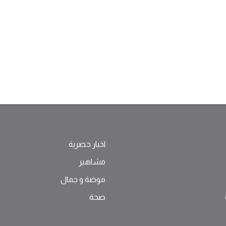
اخبار حصرية
مشاهير
موضة ‫و‬ ‫‬‫جمال‬
صحة