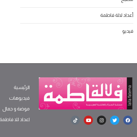
أعداد لالة فاطمة
فيديو
الرئيسية
فيديوهات
موضة ‫و‬ ‫‬‫جمال‬
اعداد للا فاطمة