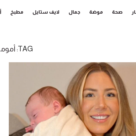
ار
صحة
موضة
جمال
لايف ستايل
مطبخ
أ
TAG:
أمومة