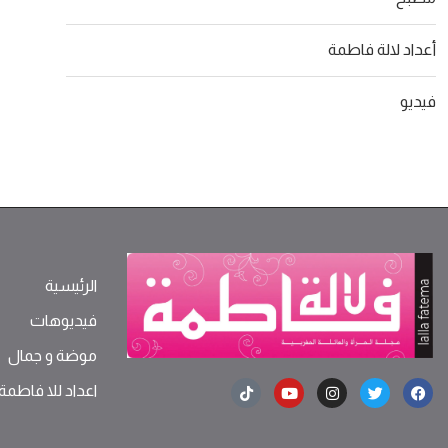
أعداد لالة فاطمة
فيديو
الرئيسية
فيديوهات
موضة ‫و‬ ‫‬‫جمال‬
اعداد للا فاطمة