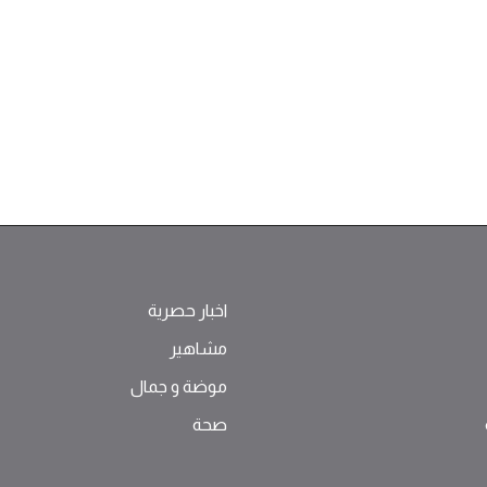
اخبار حصرية
مشاهير
موضة ‫و‬ ‫‬‫جمال‬
صحة