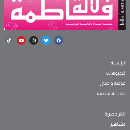
الرئيسية
فيديوهات
موضة ‫و‬ ‫‬‫جمال‬
اعداد للا فاطمة
اخبار حصرية
مشاهير