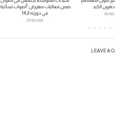
ير تناول الطماطم
سيدات المتوسط يجتمعن في تطوان
 دهون الكبد
ضمن فعاليات مهرجان “أصوات نسائية”
في دورته الـ14
08/08/
07/08/2026
LEAVE A 