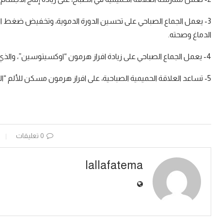
3- يعمل الجماع الصباحي على تحسين الدورة الدموية، وتخفيض ضغط الد
الدماغ وصحته.
4- يعمل الجماع الصباحي على زيادة افراز هرمون “اوكسيتوسين”، والذي يلعب دوراً هامّا في إضفاء الجمال وتأخير علامات الشيخوخة.
5- تساعد العلاقة الحميمية الصباحية، على افراز هرمون مسكن للألم “الأندروفين”، الذي يساهم في تحسين المزاج بشكل عام.
0 تعليقات
lallafatema