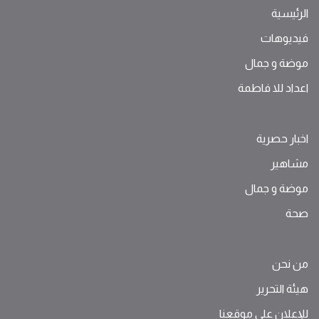
الرئيسية
فيديوهات
موضة ‫و‬ ‫‬‫جمال‬
اعداد للا فاطمة
اخبار حصرية
مشاهير
موضة ‫و‬ ‫‬‫جمال‬
صحة
من نحن
هيئة التحرير
للإعلان على موقعنا