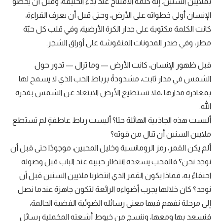
بملايين السنين. إنه كلمة الافتتاح عند بدء الخليقة، وقبل أن يخطو
الإنسان أولى خطواته على الأرض، وحتى قبل أن يعرف القراءة،
كانت الكلمة مكتوبة على جدار الكرة الأرضية، وفي قلب كل حبّة
مطر، وفي صدر المدونات المنقوشة على أوراق الشجر.
قبل ظهور الإنسان، كانت الأرض — وما تزال — تدور حول
الشمس في مدار ثابت، مشدودةً برباط الحب الذي لا يسمح لها
بمغادرة مدارها ،فلا تستطيع الأرض الابتعاد عن الشمس بقدره
الله.
أليست هذه الجاذبية الهائلة حبًا؟ أليست رباط عاطفةٍ لم تستطع
ملايين السنين أن تنال من قوته؟
ألم يكن القمر، رمز الرومانسية وخليل المحبين، موجودًا حتى قبل أن
نوجد نحن؟ فالمحب يسعده انتظار حبيبه عند الباب قبل وصوله
احتفاءً به، فماذا يكون القمر الذي انتظرنا ملايين السنين قبل أن
نوجد؟ كان خلالها يجرب أضواءه الرائعة لتكون جاهزة عندما نصل
إلى مرحلة نفهم فيها معنى رسائله الضوئية الفضية الحالمة،
فنسعد بها ومعها، وننسج من خيوط أشعته المخملية رسائل