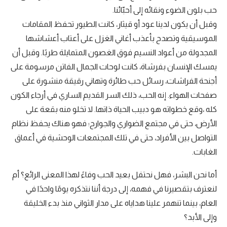
حب بلون الضوء ونقائه إلى أحبّائنا.
وقبل أن يكون لدينا عود أو قيثار، كانت الطيور تحفظ المقامات
الموسيقية وتصدح بأعذب أغاني الغزل على أعتاب أعشاشها
المجدولة من أعواد النسيم فوق الغصون المتمايلة طربًا. وقبل أن
يمسك الإنسان بفرشاة، كانت لوحات الجمال الفاتن مرسومة على
أجنحة الفراشات، رسائل حب طائرة وتهاني رقيقة منشورة على
صفحات الهواء. إنه الحب، ذلك السر القديم الساري في أرجاء الكون
كله ،وقع خطواته هو دبيب الحياة ذاتها. لا تخلو منه بقعة على
الأرض، حتى في مجتمع الضواري والجوارح؛ فهو هناك يحفظ نظام
التواصل بين الأفراد، حتى في تلك المجتمعات الوحشية في أعماق
الغابات.
أما نحن البشر، فهل نحتفل بعيد الحب وفاءً لهذا المعنى الرائع؟ أم
لنعترف بتقصيرنا في فهمه، إلى درجة أننا نتذكره يومًا واحدًا في
العام، بينما تنهمر علينا هداياه على مدار الثواني منذ بدء الخليقة
وإلى الأبد؟